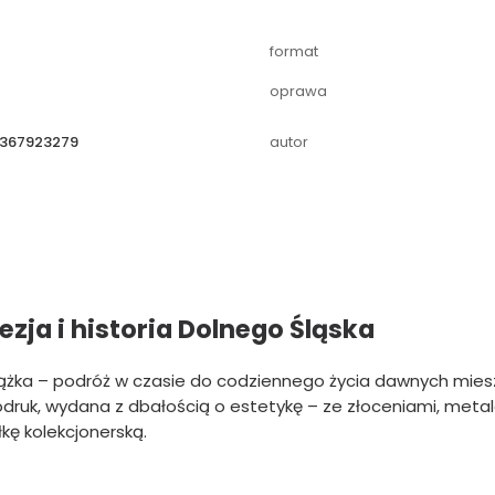
5
format
oprawa
367923279
autor
ezja i historia Dolnego Śląska
siążka – podróż w czasie do codziennego życia dawnych m
odruk, wydana z dbałością o estetykę – ze złoceniami, met
ę kolekcjonerską.