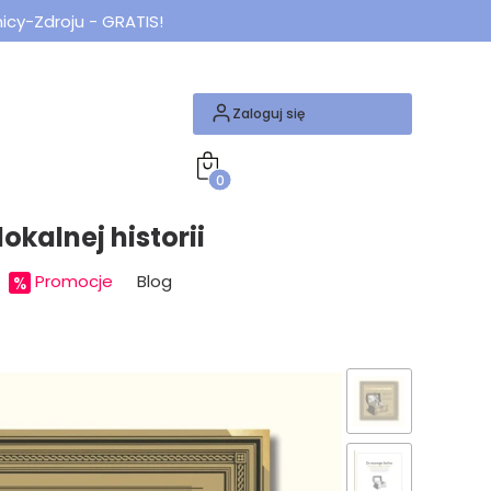
icy-Zdroju - GRATIS!
Zaloguj się
Produkty w koszyku: 0. Zobacz szcze
okalnej historii
Promocje
Blog