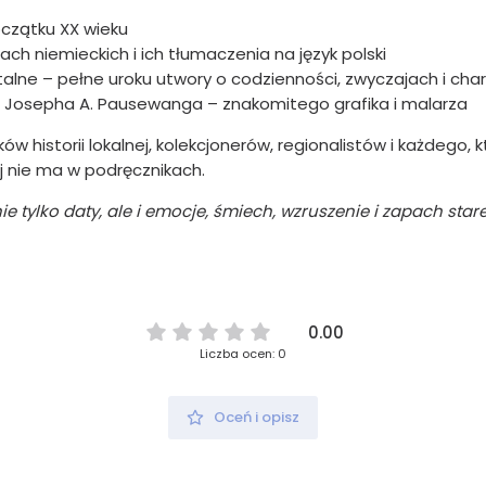
oczątku XX wieku
ch niemieckich i ich tłumaczenia na język polski
lne – pełne uroku utwory o codzienności, zwyczajach i ch
wa Josepha A. Pausewanga – znakomitego grafika i malarza
w historii lokalnej, kolekcjonerów, regionalistów i każdego, 
j nie ma w podręcznikach.
ie tylko daty, ale i emocje, śmiech, wzruszenie i zapach star
0.00
Liczba ocen: 0
Oceń i opisz