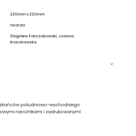
220mm x 220mm
twarda
Zbigniew Fanczukowski, Joanna
Kraczkowska
ieszkańców południowo-wschodniego
alowymi narożnikami i zadrukowanymi