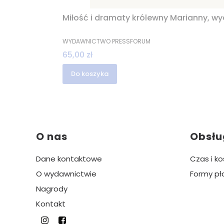
Miłość i dramaty królewny Marianny, wyd.
PRODUCENT
WYDAWNICTWO PRESSFORUM
Cena
65,00 zł
Do koszyka
Linki w stopce
O nas
Obsłu
Dane kontaktowe
Czas i k
O wydawnictwie
Formy pł
Nagrody
Kontakt