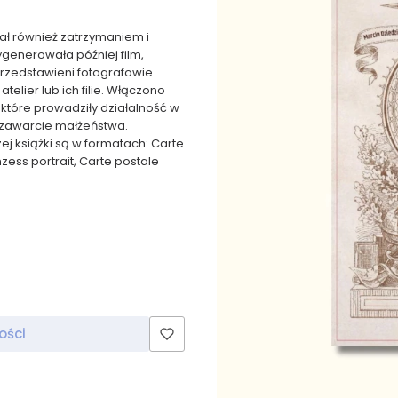
ał również zatrzymaniem i
ygenerowała później film,
 przedstawieni fotografowie
telier lub ich filie. Włączono
które prowadziły działalność w
 zawarcie małżeństwa.
zej książki są w formatach: Carte
inzess portrait, Carte postale
ości