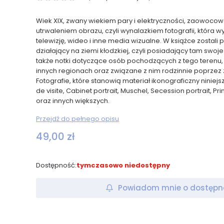
Wiek XIX, zwany wiekiem pary i elektryczności, zaowocow
utrwaleniem obrazu, czyli wynalazkiem fotografii, która w
telewizję, wideo i inne media wizualne. W książce zostali
działający na ziemi kłodzkiej, czyli posiadający tam swoje a
także notki dotyczące osób pochodzących z tego terenu, 
innych regionach oraz związane z nim rodzinnie poprzez
Fotografie, które stanowią materiał ikonograficzny niniejs
de visite, Cabinet portrait, Muschel, Secession portrait, Pr
oraz innych większych.
Przejdź do pełnego opisu
Cena
49,00 zł
Dostępność:
tymczasowo niedostępny
Powiadom mnie o dostępn