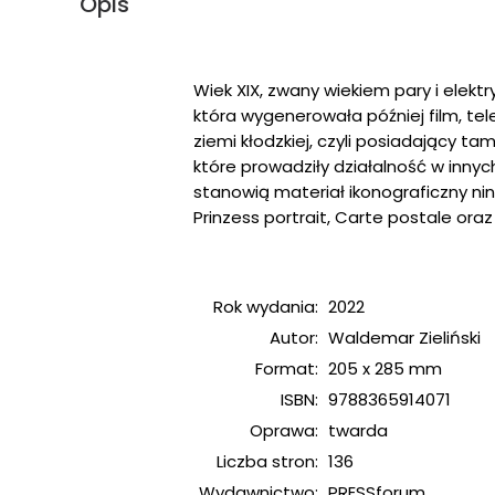
Opis
Wiek XIX, zwany wiekiem pary i elekt
która wygenerowała później film, tel
ziemi kłodzkiej, czyli posiadający t
które prowadziły działalność w inny
stanowią materiał ikonograficzny nini
Prinzess portrait, Carte postale oraz
Rok wydania:
2022
Autor:
Waldemar Zieliński
Format:
205 x 285 mm
ISBN:
9788365914071
Oprawa:
twarda
Liczba stron:
136
Wydawnictwo:
PRESSforum