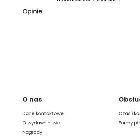
Opinie
Linki w stopce
O nas
Obsłu
Dane kontaktowe
Czas i k
O wydawnictwie
Formy pł
Nagrody