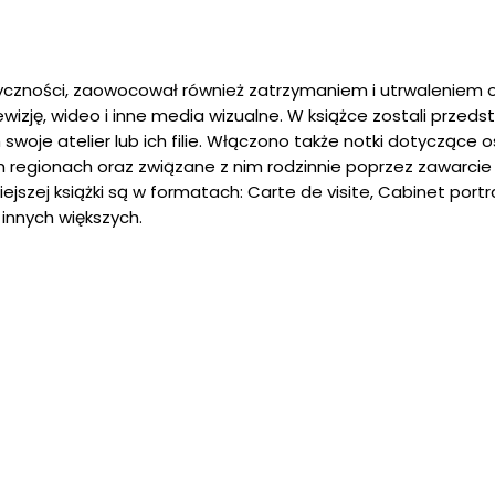
ryczności, zaowocował również zatrzymaniem i utrwaleniem ob
ewizję, wideo i inne media wizualne. W książce zostali przeds
am swoje atelier lub ich filie. Włączono także notki dotycząc
ch regionach oraz związane z nim rodzinnie poprzez zawarcie
ejszej książki są w formatach: Carte de visite, Cabinet portra
 innych większych.