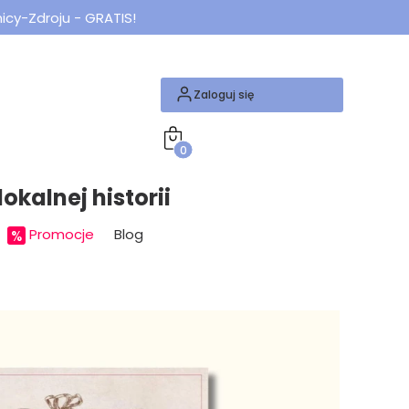
icy-Zdroju - GRATIS!
Zaloguj się
Produkty w koszyku: 0. Zobacz szcze
okalnej historii
Promocje
Blog