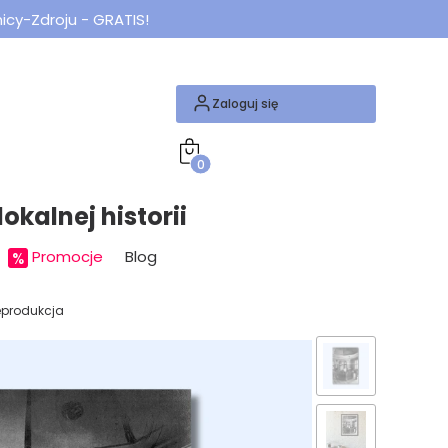
icy-Zdroju - GRATIS!
Zaloguj się
Produkty w koszyku: 0. Zobacz szcze
okalnej historii
Promocje
Blog
reprodukcja