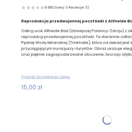
0.00
(Oceny: 0 Recenzje: 0)
Reprodukcja przedwojennej pocztówki z Altheide Bad
Odkryj urok Altheide Bad (dzisiejszej Polanicy-Zdroju) z ok
reprodukcji przedwojennej pocztówki. Ta starannie odt
Pijalnię Wody Mineralnej (Trinkhalle), która od dekad jes
przyciągającym kuracjuszy i turystów. Obraz ukazuje ele
oraz pięknie zagospodarowane otoczenie, tworząc idylli
Przejdź do pełnego opisu
Cena
15,00 zł
Wybierz wariant produktu:
Poszczególne warianty mogą różnić się ceną
*
Rozmiar