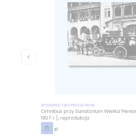
PRODUCENT
WYDAWNICTWO PRESSFORUM
Omnibus przy Sanatorium Wielka Pieniaw
1907 r.), reprodukcja
Cena
15,00 zł