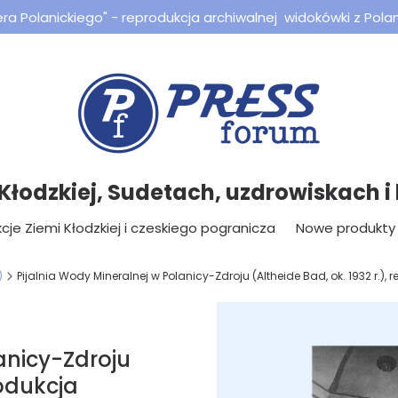
a Polanickiego" - reprodukcja archiwalnej widokówki z Polan
 Kłodzkiej, Sudetach, uzdrowiskach i l
cje Ziemi Kłodzkiej i czeskiego pogranicza
Nowe produkty
)
Pijalnia Wody Mineralnej w Polanicy-Zdroju (Altheide Bad, ok. 1932 r.), 
anicy-Zdroju
rodukcja