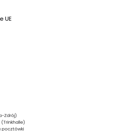
e UE
a-Zdrój)
(Trinkhalle)
 pocztówki